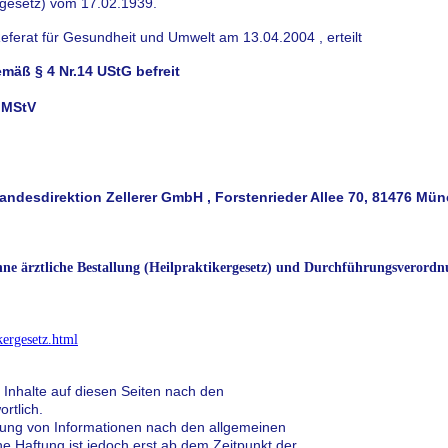
rgesetz) vom 17.02.1939.
erat für Gesundheit und Umwelt am 13.04.2004 , erteilt
emäß § 4 Nr.14 UStG befreit
2 MStV
Landesdirektion Zellerer GmbH , Forstenrieder Allee 70, 81476 Mü
ne ärztliche Bestallung (Heilpraktikergesetz) und Durchführungsverordn
kergesetz.html
 Inhalte auf diesen Seiten nach den
ortlich.
zung von Informationen nach den allgemeinen
e Haftung ist jedoch erst ab dem Zeitpunkt der