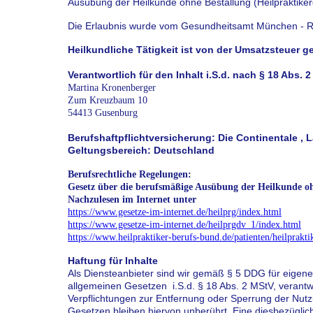
Ausübung der Heilkunde ohne Bestallung (Heilpraktike
Die Erlaubnis wurde vom Gesundheitsamt München - Ref
Heilkundliche Tätigkeit ist von der Umsatzsteuer g
Verantwortlich für den Inhalt i.S.d. nach § 18 Abs. 
Martina Kronenberger
Zum Kreuzbaum 10
54413 Gusenburg
Berufshaftpflichtversicherung: Die Continentale , 
Geltungsbereich: Deutschland
Berufsrechtliche Regelungen:
Gesetz über die berufsmäßige Ausübung der Heilkunde oh
Nachzulesen im Internet unter
https://www.gesetze-im-internet.de/heilprg/index.html
https://www.gesetze-im-internet.de/heilprgdv_1/index.html
https://www.heilpraktiker-berufs-bund.de/patienten/heilprakti
Haftung für Inhalte
Als Diensteanbieter sind wir gemäß § 5 DDG für eigene
allgemeinen Gesetzen i.S.d. § 18 Abs. 2 MStV, verantw
Verpflichtungen zur Entfernung oder Sperrung der Nut
Gesetzen bleiben hiervon unberührt. Eine diesbezüglich